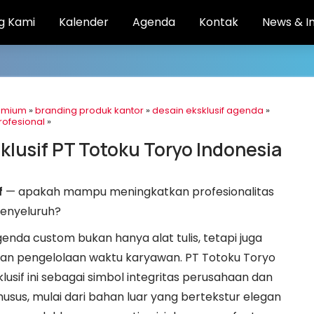
g Kami
Kalender
Agenda
Kontak
News & I
emium
»
branding produk kantor
»
desain eksklusif agenda
»
rofesional
»
lusif PT Totoku Toryo Indonesia
f
— apakah mampu meningkatkan profesionalitas
menyeluruh?
genda custom bukan hanya alat tulis, tetapi juga
an pengelolaan waktu karyawan. PT Totoku Toryo
if ini sebagai simbol integritas perusahaan dan
 khusus, mulai dari bahan luar yang bertekstur elegan