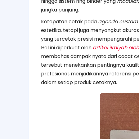
hingga sistem ring binder yang
modular
jangka panjang.
Ketepatan cetak pada
agenda custom b
estetika, tetapi juga menyangkut akurasi
yang tercetak presisi mempengaruhi pe
Hal ini diperkuat oleh
artikel ilmiyah ole
membahas dampak nyata dari cacat ceta
tersebut menekankan pentingnya kualita
profesional, menjadikannya referensi 
dalam setiap produk cetaknya.